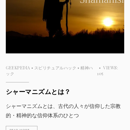
GEEKPEDIA
•
スピリチュアルハック
•
精神ハ
•
VIEWS:
ック
105
シャーマニズムとは？
シャーマニズムとは、古代の人々が信仰した宗教
的・精神的な信仰体系のひとつ
READ MORE