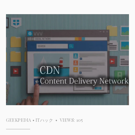
GEEKPEDIA
•
ITハック
•
VIEWS: 105