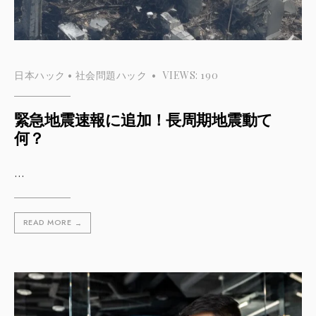
日本ハック
•
社会問題ハック
•
VIEWS: 190
緊急地震速報に追加！長周期地震動て
何？
...
READ MORE
→