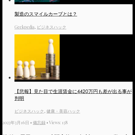
製造のスマイルカーブとは？
Geekpedia
,
ビジネスハック
【悲報】見た目で生涯賃金に4420万円も差が出る事が
判明
ビジネスハック
,
健康・美容ハック
2023年3月16日
•
備忘録
•
Views: 138