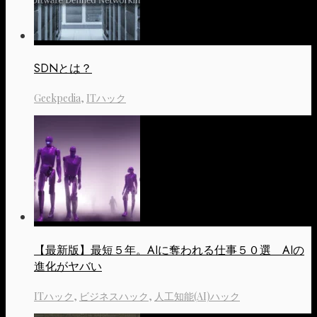
SDNとは？
Geekpedia
,
ITハック
【最新版】最短５年。AIに奪われる仕事５０選 AIの
進化がヤバい
ITハック
,
ビジネスハック
,
人工知能(AI)ハック