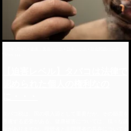
2023年3月8日
•
健康・美容ハック
•
日本ハック
•
社会問題ハック
•
Views: 144
【迫害レベル】タバコは法律で
認められた個人の権利なの
に・・・
タバコ税は、国の収入源として重要だが、その節度を
考慮する必要がある。健康被害については、様々な議
論がありますが、喫煙者と非喫煙者の共存についても