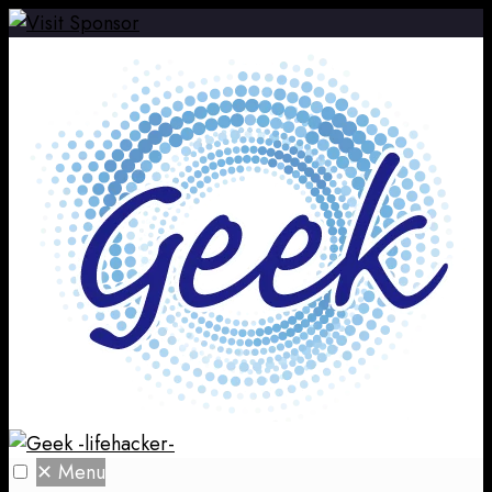
✕
Menu