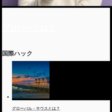
2023年3月7日
•
Geekpedia
•
ビジネスハック
•
Views: 344
プロパーとは？
...
国際ハック
グローバル・サウスとは？