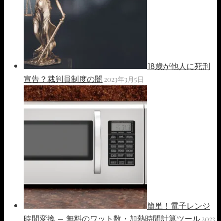
18歳が他人に死刑
宣告？裁判員制度の闇
2023年3月5日
簡単！電子レンジ
時間変換 – 無料のワット数・加熱時間計算ツール
2023