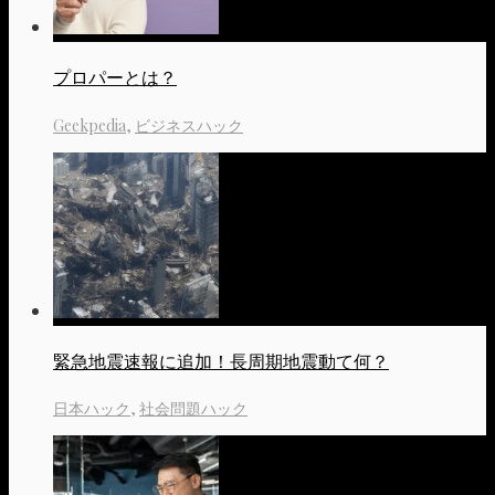
プロパーとは？
Geekpedia
,
ビジネスハック
緊急地震速報に追加！長周期地震動て何？
日本ハック
,
社会問題ハック