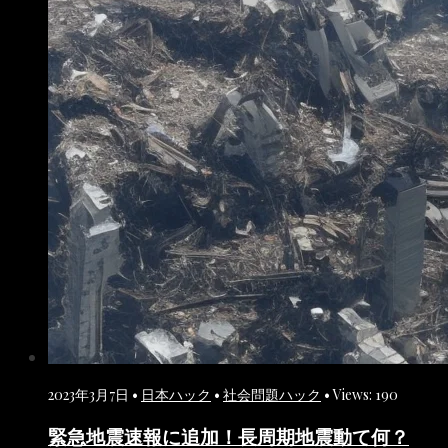
2023年3月7日
•
日本ハック
•
社会問題ハック
•
Views: 190
緊急地震速報に追加！長周期地震動て何？