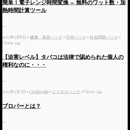
簡単！電子レンジ時間変換 – 無料のワット数・加
熱時間計算ツール
...
2023年3月8日
•
健康・美容ハック
•
日本ハック
•
社会問題ハック
•
Views: 144
【迫害レベル】タバコは法律で認められた個人の
権利なのに・・・
...
2023年3月7日
•
Geekpedia
•
ビジネスハック
•
Views: 344
プロパーとは？
...