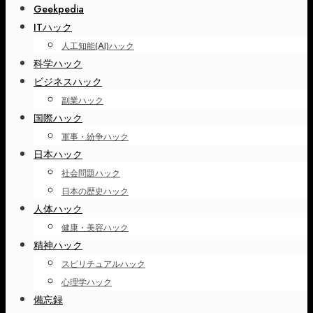
Geekpedia
ITハック
人工知能(AI)ハック
科学ハック
ビジネスハック
副業ハック
国際ハック
軍事・紛争ハック
日本ハック
社会問題ハック
日本の歴史ハック
人体ハック
健康・美容ハック
精神ハック
スピリチュアルハック
心理学ハック
備忘録