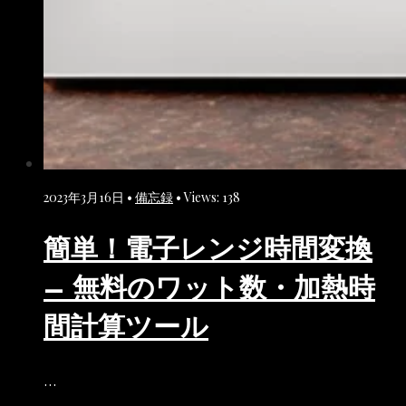
2023年3月16日
•
備忘録
•
Views: 138
簡単！電子レンジ時間変換
– 無料のワット数・加熱時
間計算ツール
...