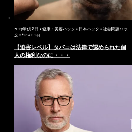
2023年3月8日
•
健康・美容ハック
•
日本ハック
•
社会問題ハッ
ク
•
Views: 144
【迫害レベル】タバコは法律で認められた個
人の権利なのに・・・