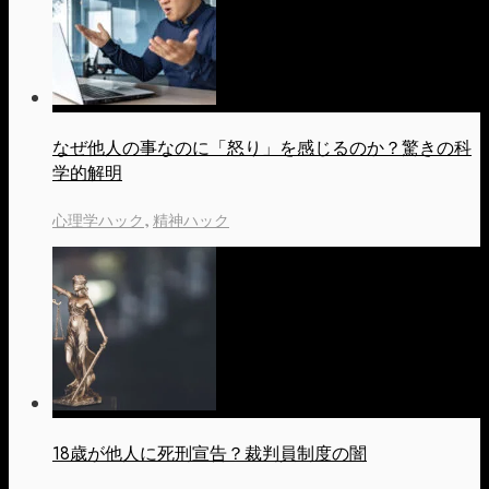
なぜ他人の事なのに「怒り」を感じるのか？驚きの科
学的解明
心理学ハック
,
精神ハック
18歳が他人に死刑宣告？裁判員制度の闇