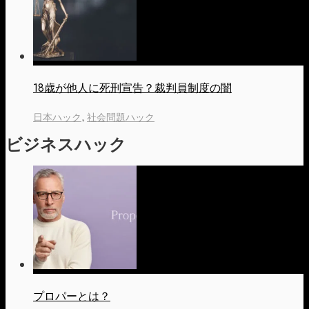
18歳が他人に死刑宣告？裁判員制度の闇
日本ハック
,
社会問題ハック
ビジネスハック
プロパーとは？