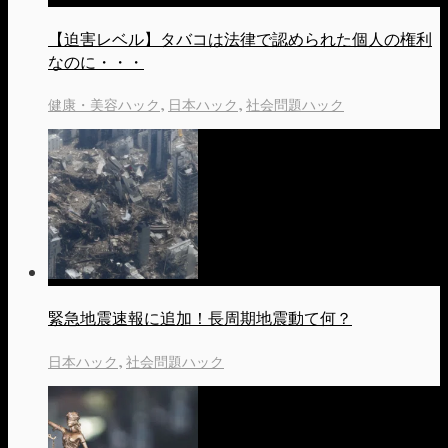
【迫害レベル】タバコは法律で認められた個人の権利
なのに・・・
健康・美容ハック
,
日本ハック
,
社会問題ハック
緊急地震速報に追加！長周期地震動て何？
日本ハック
,
社会問題ハック