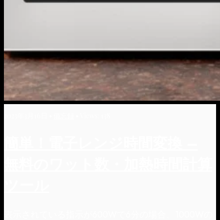
2023年3月16日
•
備忘録
•
Views: 138
簡単！電子レンジ時間変換 –
無料のワット数・加熱時間計算
ツール
表示されている指示が600Wで6分の場合、1000Wの