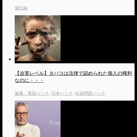
備忘録
【迫害レベル】タバコは法律で認められた個人の権利
なのに・・・
健康・美容ハック
,
日本ハック
,
社会問題ハック